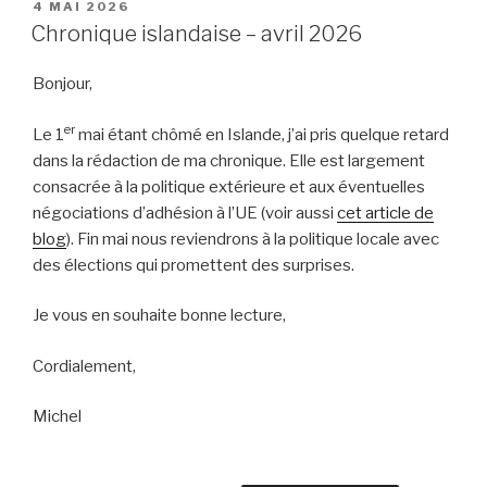
PUBLIÉ
4 MAI 2026
LE
Chronique islandaise – avril 2026
Bonjour,
er
Le 1
mai étant chômé en Islande, j’ai pris quelque retard
dans la rédaction de ma chronique. Elle est largement
consacrée à la politique extérieure et aux éventuelles
négociations d’adhésion à l’UE (voir aussi
cet article de
blog
). Fin mai nous reviendrons à la politique locale avec
des élections qui promettent des surprises.
Je vous en souhaite bonne lecture,
Cordialement,
Michel