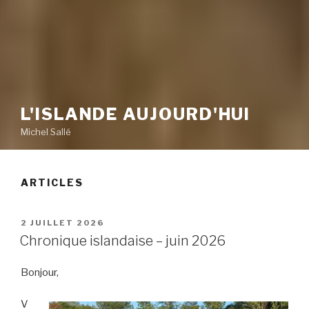
L'ISLANDE AUJOURD'HUI
Michel Sallé
ARTICLES
PUBLIÉ
2 JUILLET 2026
LE
Chronique islandaise – juin 2026
Bonjour,
V