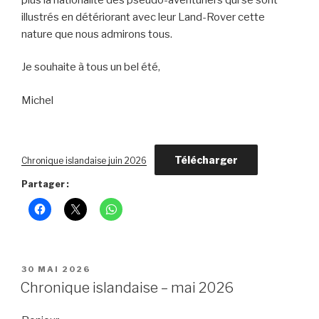
illustrés en détériorant avec leur Land-Rover cette
nature que nous admirons tous.
Je souhaite à tous un bel été,
Michel
Télécharger
Chronique islandaise juin 2026
Partager :
PUBLIÉ
30 MAI 2026
LE
Chronique islandaise – mai 2026