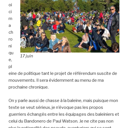
oi
ci
m
a
ch
ro
ni
qu
17 juin
e,
pl
eine de politique tant le projet de référendum suscite de
mouvements. Il sera évidemment au menu de ma
prochaine chronique.
On y parle aussi de chasse à la baleine, mais puisque mon
texte se veut sérieux, je n’évoque pas les propos
guerriers échangés entre les équipages des baleiniers et
celui du Bandonero de Paul Watson. Je ne cite pas non
plus la nationalité des pseudo-aventuriers qui se sont