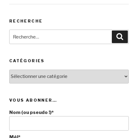
RECHERCHE
Recherche
Reche
pour
:
CATÉGORIES
Catégories
VOUS ABONNER…
Nom (ou pseudo !)*
Mèl*