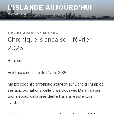
Aller
L'ISLANDE AUJOURD'HUI
au
Michel Sallé
contenu
principal
PUBLIÉ
1 MARS 2026
PAR
MICHEL
LE
Chronique islandaise – février
2026
Bonjour,
Voici ma chronique de février 2026.
Ma précédente chronique s’ouvrait sur Donald Trump et
ses approximations, celle-ci se clôt avec Melania à qui
Björn, époux de la présidente Halla, a résisté. Quel
symbole !