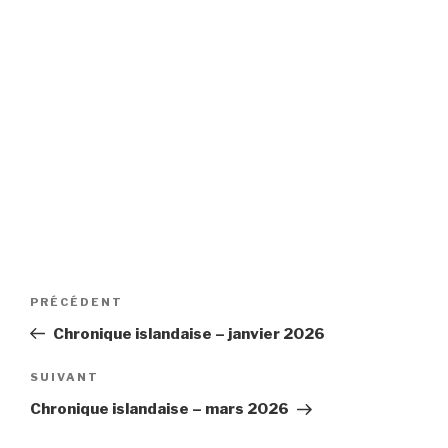
Navigation
Article
PRÉCÉDENT
de
précédent
Chronique islandaise – janvier 2026
l’article
Article
SUIVANT
suivant
Chronique islandaise – mars 2026