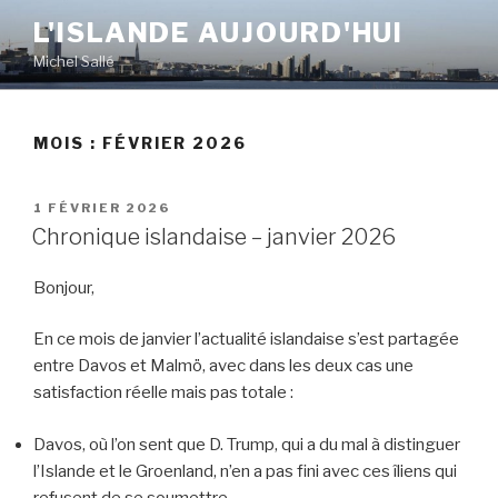
Aller
L'ISLANDE AUJOURD'HUI
au
Michel Sallé
contenu
principal
MOIS :
FÉVRIER 2026
PUBLIÉ
1 FÉVRIER 2026
LE
Chronique islandaise – janvier 2026
Bonjour,
En ce mois de janvier l’actualité islandaise s’est partagée
entre Davos et Malmö, avec dans les deux cas une
satisfaction réelle mais pas totale :
Davos, où l’on sent que D. Trump, qui a du mal à distinguer
l’Islande et le Groenland, n’en a pas fini avec ces îliens qui
refusent de se soumettre,