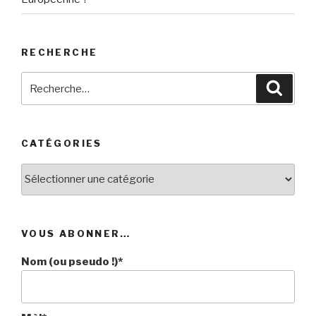
RECHERCHE
Recherche
Reche
pour
:
CATÉGORIES
Catégories
VOUS ABONNER…
Nom (ou pseudo !)*