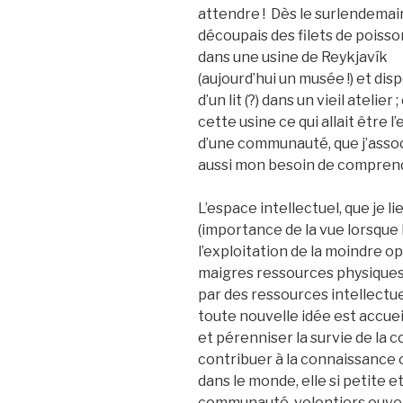
attendre ! Dès le surlendemai
découpais des filets de poisso
dans une usine de Reykjavík
(aujourd’hui un musée !) et dis
d’un lit (?) dans un vieil atel
cette usine ce qui allait être l’
d’une communauté, que j’associ
aussi mon besoin de comprend
L’espace intellectuel, que je l
(importance de la vue lorsque l
l’exploitation de la moindre o
maigres ressources physiques e
par des ressources intellectue
toute nouvelle idée est accu
et pérenniser la survie de la 
contribuer à la connaissance 
dans le monde, elle si petite e
communauté, volontiers ouver