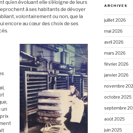
nt qu’en évoluant elle s’éloigne de leurs
ARCHIVES
 reprochent à ses habitants de dévoyer
oubliant, volontairement ou non, que la
juillet 2026
’hui encore au cœur des choix de ses
cès.
mai 2026
avril 2026
mars 2026
février 2026
es
janvier 2026
novembre 20
l,
et
octobre 2025
que,
septembre 20
s un
prix
août 2025
ement
juin 2025
it