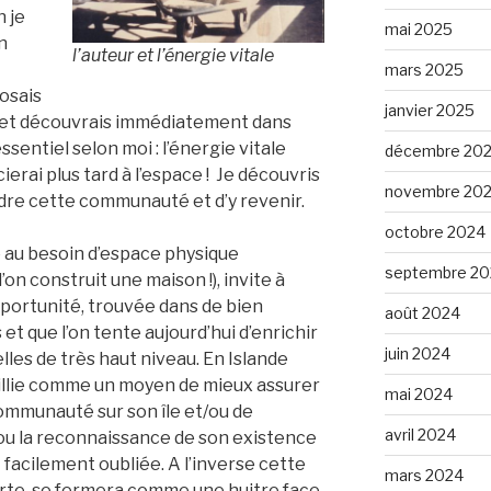
n je
mai 2025
n
l’auteur et l’énergie vitale
mars 2025
posais
janvier 2025
ier ; et découvrais immédiatement dans
essentiel selon moi : l’énergie vitale
décembre 20
erai plus tard à l’espace ! Je découvris
novembre 20
re cette communauté et d’y revenir.
octobre 2024
ie au besoin d’espace physique
septembre 20
’on construit une maison !), invite à
pportunité, trouvée dans de bien
août 2024
t que l’on tente aujourd’hui d’enrichir
juin 2024
lles de très haut niveau. En Islande
eillie comme un moyen de mieux assurer
mai 2024
communauté sur son île et/ou de
avril 2024
ou la reconnaissance de son existence
t facilement oubliée. A l’inverse cette
mars 2024
te, se fermera comme une huitre face