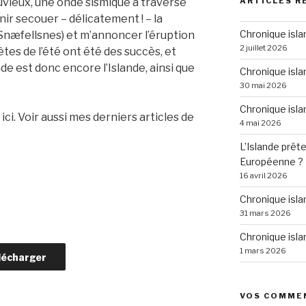
pluvieux, une onde sismique a traversé
ARTICLES R
nir secouer – délicatement ! – la
Chronique isla
Snæfellsnes) et m’annoncer l’éruption
2 juillet 2026
êtes de l’été ont été des succès, et
ande est donc encore l’Islande, ainsi que
Chronique isla
30 mai 2026
Chronique isla
 ici. Voir aussi mes derniers articles de
4 mai 2026
L’Islande prête
Européenne ?
16 avril 2026
Chronique isl
31 mars 2026
Chronique isla
1 mars 2026
lécharger
VOS COMME