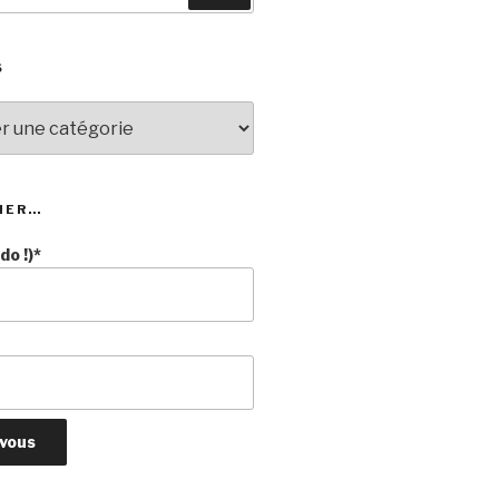
S
NER…
o !)*