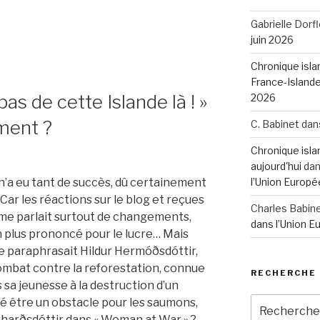
Gabrielle Dorfl
juin 2026
Chronique isla
France-Island
as de cette Islande là ! »
2026
ement ?
C. Babinet
dan
Chronique islan
aujourd'hui
da
 n’a eu tant de succès, dû certainement
l’Union Europé
 Car les réactions sur le blog et reçues
Charles Babin
 me parlait surtout de changements,
dans l’Union 
n plus prononcé pour le lucre… Mais
e paraphrasait Hildur Hermóðsdóttir,
combat contre la reforestation, connue
RECHERCHE
 sa jeunesse à la destruction d’un
Recherche
é être un obstacle pour les saumons,
pour
irharðsdóttir dans « Woman at War » ?