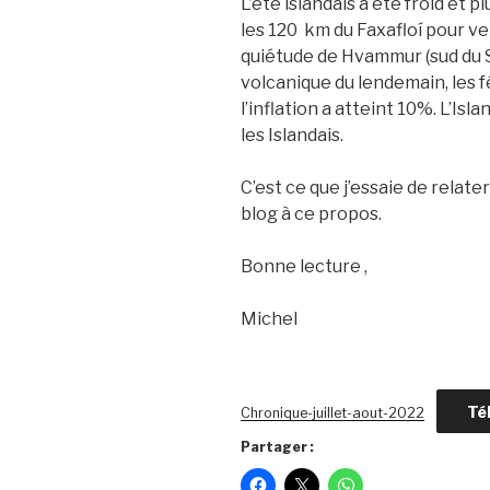
L’été islandais a été froid et 
les 120 km du Faxafloí pour ve
quiétude de Hvammur (sud du 
volcanique du lendemain, les f
l’inflation a atteint 10%. L’Isl
les Islandais.
C’est ce que j’essaie de relater
blog à ce propos.
Bonne lecture ,
Michel
Té
Chronique-juillet-aout-2022
Partager :