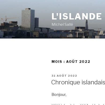
Aller
au
L'ISLANDE
contenu
principal
Michel Sallé
MOIS :
AOÛT 2022
PUBLIÉ
31 AOÛT 2022
LE
Chronique islandais
Bonjour,