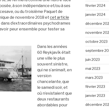
upposée, à son indépendance et/ou à ses
février 2024
 Icesave, ou du troisième Paquet de
janvier 2024
ronique de novembre 2018 et
cet article
era dans d’extraordinaires psychodrames
décembre 20
ait avoir peur ensemble pour tester sa
novembre 20
octobre 2023
Dans les années
septembre 20
60 Reykjavík était
une ville le plus
juin 2023
souvent sinistre,
mai 2023
qui ne s’animait, en
version
mars 2023
chancelante, que
février 2023
le samedi soir, et
où n’existaient que
janvier 2023
deux restaurants
décembre 20
abordables pour