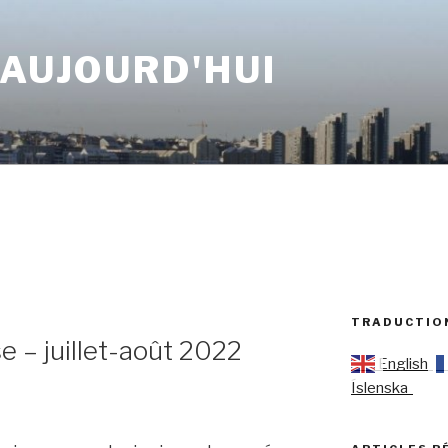
 AUJOURD'HUI
TRADUCTIO
e – juillet-août 2022
English
Íslenska