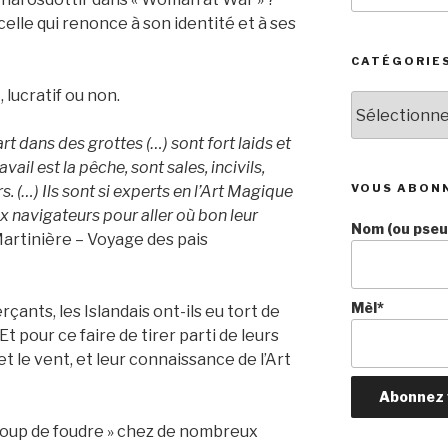
:
 celle qui renonce à son identité et à ses
CATÉGORIE
lucratif ou non.
Catégories
art dans des grottes (…) sont fort laids et
vail est la pêche, sont sales, incivils,
VOUS ABON
. (…) Ils sont si experts en l’Art Magique
ux navigateurs pour aller où bon leur
Nom (ou pseud
Martinière – Voyage des pais
Mèl*
çants, les Islandais ont-ils eu tort de
Et pour ce faire de tirer parti de leurs
et le vent, et leur connaissance de l’Art
 coup de foudre » chez de nombreux