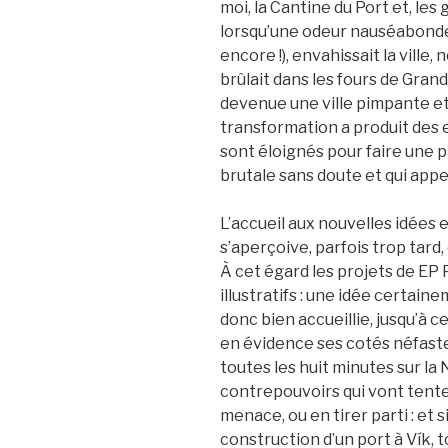
moi, la Cantine du Port et, les
lorsqu’une odeur nauséabonde
encore !), envahissait la ville
brûlait dans les fours de Grand
devenue une ville pimpante et
transformation a produit des 
sont éloignés pour faire une pl
brutale sans doute et qui appe
L’accueil aux nouvelles idées es
s’aperçoive, parfois trop tar
À cet égard les projets de EP
illustratifs : une idée certain
donc bien accueillie, jusqu’à 
en évidence ses cotés néfas
toutes les huit minutes sur la
contrepouvoirs qui vont tente
menace, ou en tirer parti : et s
construction d’un port à Vík, t