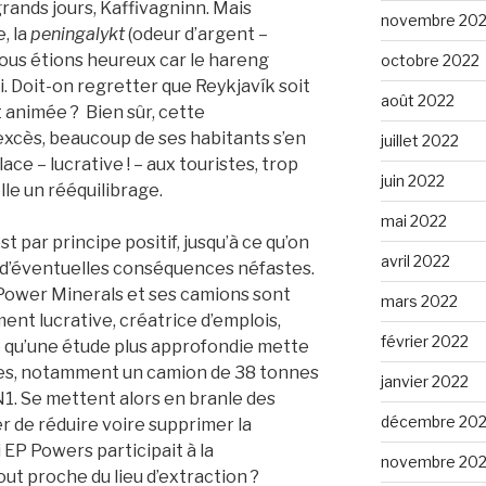
 grands jours, Kaffivagninn. Mais
novembre 20
, la
peningalykt
(odeur d’argent –
, nous étions heureux car le hareng
octobre 2022
i. Doit-on regretter que Reykjavík soit
août 2022
 animée ? Bien sûr, cette
excès, beaucoup de ses habitants s’en
juillet 2022
ace – lucrative ! – aux touristes, trop
juin 2022
lle un rééquilibrage.
mai 2022
t par principe positif, jusqu’à ce qu’on
avril 2022
d, d’éventuelles conséquences néfastes.
 Power Minerals et ses camions sont
mars 2022
ement lucrative, créatrice d’emplois,
février 2022
ce qu’une étude plus approfondie mette
tes, notamment un camion de 38 tonnes
janvier 2022
 N1. Se mettent alors en branle des
décembre 202
r de réduire voire supprimer la
i EP Powers participait à la
novembre 202
out proche du lieu d’extraction ?