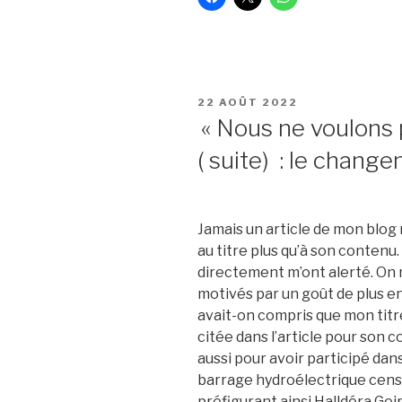
PUBLIÉ
22 AOÛT 2022
LE
« Nous ne voulons p
( suite) : le chang
Jamais un article de mon blog
au titre plus qu’à son contenu.
directement m’ont alerté. On
motivés par un goût de plus e
avait-on compris que mon titr
citée dans l’article pour son 
aussi pour avoir participé dans
barrage hydroélectrique cens
préfigurant ainsi Halldóra Ge