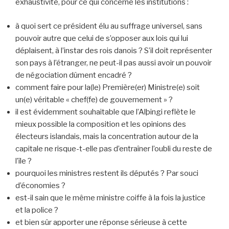
exhaustivité, pour ce qui concerne les institutions :
à quoi sert ce président élu au suffrage universel, sans
pouvoir autre que celui de s’opposer aux lois qui lui
déplaisent, à l’instar des rois danois ? S’il doit représenter
son pays à l’étranger, ne peut-il pas aussi avoir un pouvoir
de négociation dûment encadré ?
comment faire pour la(le) Première(er) Ministre(e) soit
un(e) véritable « chef(fe) de gouvernement » ?
il est évidemment souhaitable que l’Alþingi reflète le
mieux possible la composition et les opinions des
électeurs islandais, mais la concentration autour de la
capitale ne risque-t-elle pas d’entraîner l’oubli du reste de
l’île ?
pourquoi les ministres restent ils députés ? Par souci
d’économies ?
est-il sain que le même ministre coiffe à la fois la justice
et la police ?
et bien sûr apporter une réponse sérieuse à cette