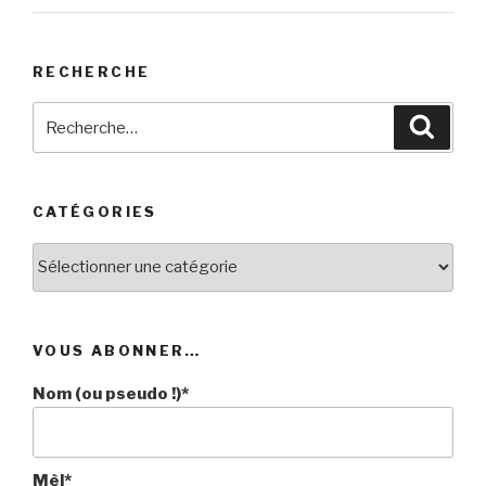
RECHERCHE
Recherche
Reche
pour
:
CATÉGORIES
Catégories
VOUS ABONNER…
Nom (ou pseudo !)*
Mèl*