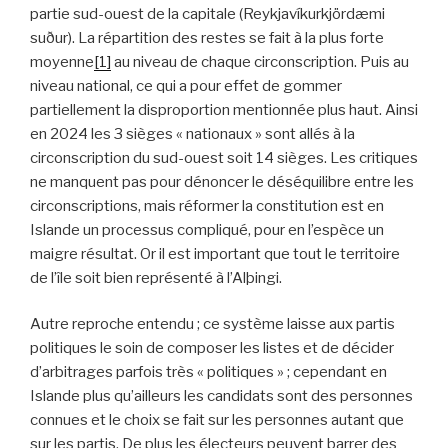
partie sud-ouest de la capitale (Reykjavíkurkjördæmi
suður). La répartition des restes se fait à la plus forte
moyenne
[1]
au niveau de chaque circonscription. Puis au
niveau national, ce qui a pour effet de gommer
partiellement la disproportion mentionnée plus haut. Ainsi
en 2024 les 3 sièges « nationaux » sont allés à la
circonscription du sud-ouest soit 14 sièges. Les critiques
ne manquent pas pour dénoncer le déséquilibre entre les
circonscriptions, mais réformer la constitution est en
Islande un processus compliqué, pour en l’espèce un
maigre résultat. Or il est important que tout le territoire
de l’île soit bien représenté à l’Alþingi.
Autre reproche entendu ; ce système laisse aux partis
politiques le soin de composer les listes et de décider
d’arbitrages parfois très « politiques » ; cependant en
Islande plus qu’ailleurs les candidats sont des personnes
connues et le choix se fait sur les personnes autant que
sur les partis. De plus les électeurs peuvent barrer des