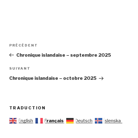
Navigation
Article
PRÉCÉDENT
de
précédent
Chronique islandaise – septembre 2025
l’article
Article
SUIVANT
suivant
Chronique islandaise – octobre 2025
TRADUCTION
English
Français
Deutsch
Íslenska