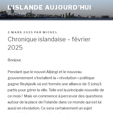
Aller
L'ISLANDE AUJOURD'HUI
au
Michel Sallé
contenu
principal
PUBLIÉ
2 MARS 2025
PAR
MICHEL
LE
Chronique islandaise – février
2025
Bonjour,
Pendant que le nouvel Alþingi et le nouveau
gouvernement s’installent la « révolution » politique
gagne Reykjavík où est formée une alliance de 5 (cinq !)
partis pour gérer la ville. Telle est la principale nouvelle de
ce mois ! Mais on commence à percevoir des questions
autour de la place de l’Islande dans ce monde qui est lui
aussi en révolution. Ce sera certainement un sujet