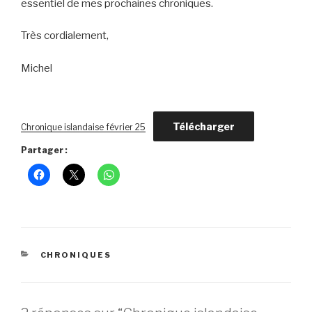
essentiel de mes prochaines chroniques.
Très cordialement,
Michel
Télécharger
Chronique islandaise février 25
Partager :
CATÉGORIES
CHRONIQUES