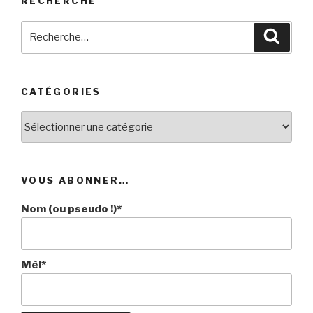
RECHERCHE
Recherche
Reche
pour
:
CATÉGORIES
Catégories
VOUS ABONNER…
Nom (ou pseudo !)*
Mèl*