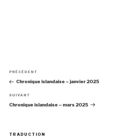
Navigation
Article
PRÉCÉDENT
de
précédent
Chronique islandaise – janvier 2025
l’article
Article
SUIVANT
suivant
Chronique islandaise – mars 2025
TRADUCTION