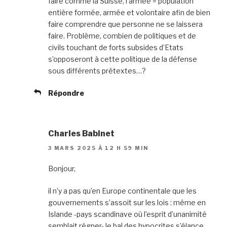
faire comme la Suisse, l’armée = population
entière formée, armée et volontaire afin de bien
faire comprendre que personne ne se laissera
faire. Problème, combien de politiques et de
civils touchant de forts subsides d’Etats
s’opposeront à cette politique de la défense
sous différents prétextes…?
Répondre
Charles Babinet
3 MARS 2025 À 12 H 59 MIN
Bonjour,
il n’y a pas qu’en Europe continentale que les
gouvernements s’assoit sur les lois : même en
Islande -pays scandinave où l’esprit d’unanimité
semblait régner- le bal des hypocrites s’élance…