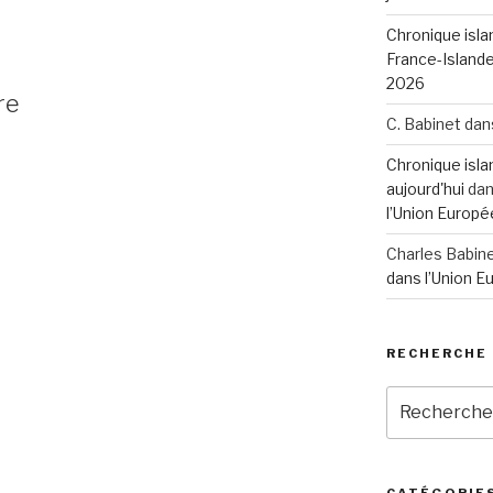
Chronique isla
France-Island
2026
re
C. Babinet
dan
Chronique islan
aujourd'hui
da
l’Union Europé
Charles Babin
dans l’Union 
RECHERCHE
Recherche
pour
:
CATÉGORIE