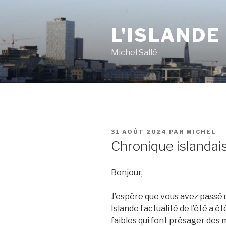
Aller
au
L'ISLANDE
contenu
principal
Michel Sallé
PUBLIÉ
31 AOÛT 2024
PAR
MICHEL
LE
Chronique islandais
Bonjour,
J’espère que vous avez passé u
Islande l’actualité de l’été a 
faibles qui font présager des m