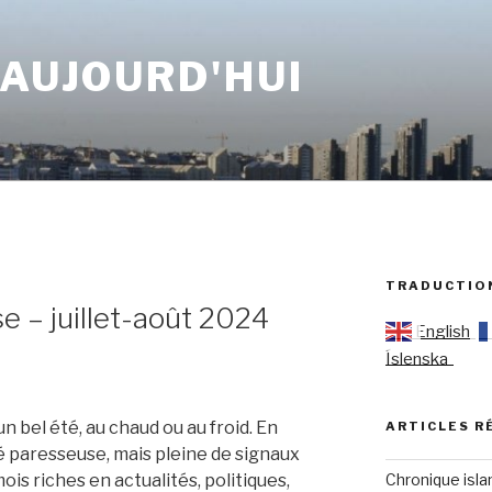
 AUJOURD'HUI
TRADUCTIO
e – juillet-août 2024
English
Íslenska
n bel été, au chaud ou au froid. En
ARTICLES R
été paresseuse, mais pleine de signaux
Chronique isla
ois riches en actualités, politiques,