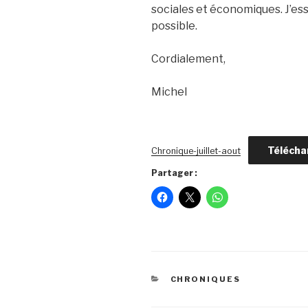
sociales et économiques. J’es
possible.
Cordialement,
Michel
Télécha
Chronique-juillet-aout
Partager :
CATÉGORIES
CHRONIQUES