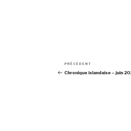
Navigation
Article
PRÉCÉDENT
de
précédent
Chronique islandaise – juin 2
l’article