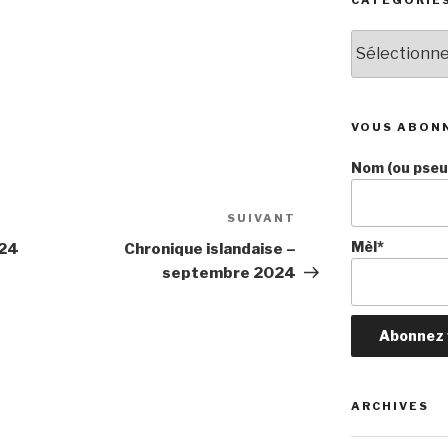
Catégories
VOUS ABON
Nom (ou pseud
SUIVANT
Article
suivant
Mèl*
024
Chronique islandaise –
septembre 2024
ARCHIVES