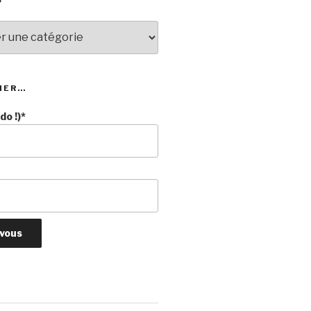
NER…
o !)*