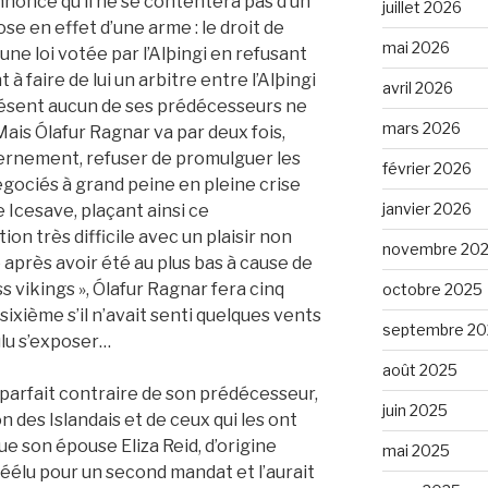
nnonce qu’il ne se contentera pas d’un
juillet 2026
ose en effet d’une arme : le droit de
mai 2026
ne loi votée par l’Alþingi en refusant
 à faire de lui un arbitre entre l’Alþingi
avril 2026
 présent aucun de ses prédécesseurs ne
mars 2026
Mais Ólafur Ragnar va par deux fois,
ernement, refuser de promulguer les
février 2026
égociés à grand peine en pleine crise
janvier 2026
e Icesave, plaçant ainsi ce
n très difficile avec un plaisir non
novembre 20
après avoir été au plus bas à cause de
s vikings », Ólafur Ragnar fera cinq
octobre 2025
 sixième s’il n’avait senti quelques vents
septembre 20
ulu s’exposer…
août 2025
 parfait contraire de son prédécesseur,
juin 2025
n des Islandais et de ceux qui les ont
que son épouse Eliza Reid, d’origine
mai 2025
réélu pour un second mandat et l’aurait