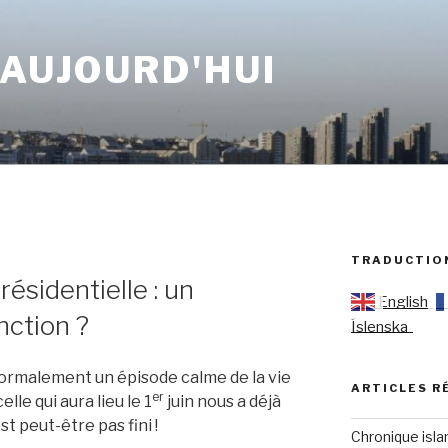
 AUJOURD'HUI
TRADUCTIO
résidentielle : un
English
nction ?
Íslenska
 normalement un épisode calme de la vie
ARTICLES R
er
lle qui aura lieu le 1
juin nous a déjà
st peut-être pas fini !
Chronique isla