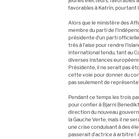
jeunes électeurs, favorables à
favorables à Katrín, pourtant 
Alors que le ministère des Aff
membre du parti de l’Indépenda
présidente d’un parti officiell
très à l’aise pour rendre l’Is
international tendu, tant au C
diverses instances européenne
Présidente, il ne serait pas é
cette voie pour donner du con
pas seulement de représentat
Pendant ce temps les trois par
pour confier à Bjarni Benedikt
direction du nouveau gouverne
la Gauche Verte, mais il ne se
une crise conduisant à des élect
passerait d’actrice à arbitre !