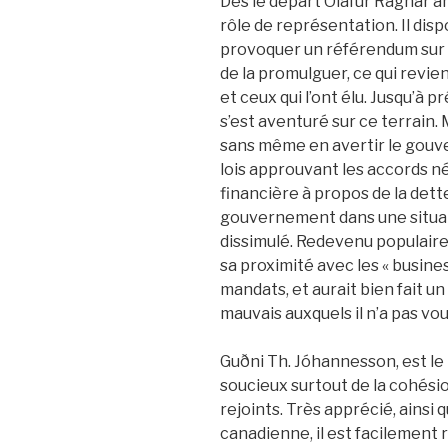
Dès le départ Ólafur Ragnar a
rôle de représentation. Il disp
provoquer un référendum sur u
de la promulguer, ce qui revient
et ceux qui l’ont élu. Jusqu’à
s’est aventuré sur ce terrain. 
sans même en avertir le gouv
lois approuvant les accords n
financière à propos de la dett
gouvernement dans une situatio
dissimulé. Redevenu populaire 
sa proximité avec les « busines
mandats, et aurait bien fait un
mauvais auxquels il n’a pas vo
Guðni Th. Jóhannesson, est le
soucieux surtout de la cohésio
rejoints. Très apprécié, ainsi 
canadienne, il est facilement 