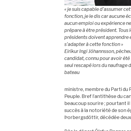
« je suis capable d’assumer cet
fonction, je le dis car aucune éc
aucun emploi ou expérience n
prépare à être président. Tous 
présidents doivent apprendre 
s’adapter à cette fonction »
Eiríkur Ingi Jóhannsson, pêcheu
candidat, connu pour avoir été 
seul rescapé lors du naufrage 
bateau
ministre, membre du Parti du P
Peuple. Bref l’antithèse du can
beaucoup sourire ; pourtant il
succès à la notoriété de son é
Þorbergsdóttir, décédée deux 