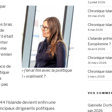
2 juillet 2026
 par
Chronique isla
e
30 mai 2026
s bras.
Chronique isla
4 mai 2026
 de
il était
L’Islande prête
nter
Européenne ?
ième
16 avril 2026
Premier
Chronique isl
31 mars 2026
nce de
« j’en ai fini avec la politique
Chronique isla
tique
! » vraiment ?
1 mars 2026
a
e pas
VOS COMME
944 l’Islande devient enfin une
Gabrielle Dorfl
ncipaux dirigeants politiques
juin 2026