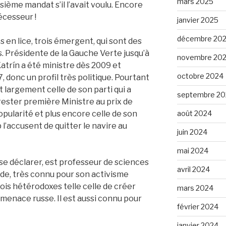
mars 2025
isième mandat s’il l’avait voulu. Encore
écesseur !
janvier 2025
décembre 20
s en lice, trois émergent, qui sont des
. Présidente de la Gauche Verte jusqu’à
novembre 20
trín a été ministre dès 2009 et
octobre 2024
 donc un profil très politique. Pourtant
 largement celle de son parti qui a
septembre 20
rester première Ministre au prix de
août 2024
ularité et plus encore celle de son
 l’accusent de quitter le navire au
juin 2024
mai 2024
se déclarer, est professeur de sciences
avril 2024
ande, très connu pour son activisme
ois hétérodoxes telle celle de créer
mars 2024
 menace russe. Il est aussi connu pour
février 2024
janvier 2024