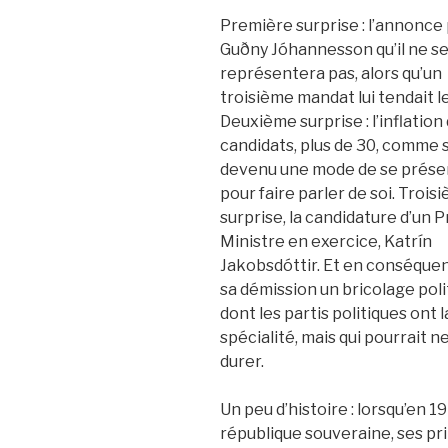
Première surprise : l’annonce
Guðny Jóhannesson qu’il ne s
représentera pas, alors qu’un
troisième mandat lui tendait le
Deuxième surprise : l’inflation
candidats, plus de 30, comme s’
devenu une mode de se prése
pour faire parler de soi. Trois
surprise, la candidature d’un 
Ministre en exercice, Katrín
Jakobsdóttir. Et en conséque
sa démission un bricolage poli
dont les partis politiques ont l
spécialité, mais qui pourrait n
durer.
Un peu d’histoire : lorsqu’en 1
république souveraine, ses pri