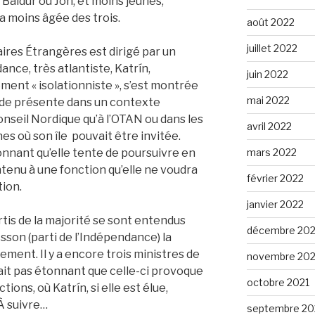
 Baldur ou Jón, et moins jeunes,
la moins âgée des trois.
août 2022
juillet 2022
aires Étrangères est dirigé par un
nce, très atlantiste, Katrín,
juin 2022
ement « isolationniste », s’est montrée
mai 2022
lande présente dans un contexte
onseil Nordique qu’à l’OTAN ou dans les
avril 2022
s où son île pouvait être invitée.
mars 2022
tonnant qu’elle tente de poursuivre en
tenu à une fonction qu’elle ne voudra
février 2022
ion.
janvier 2022
tis de la majorité se sont entendus
décembre 202
sson (parti de l’Indépendance) la
ment. Il y a encore trois ministres de
novembre 202
rait pas étonnant que celle-ci provoque
octobre 2021
ions, où Katrín, si elle est élue,
 À suivre…
septembre 20