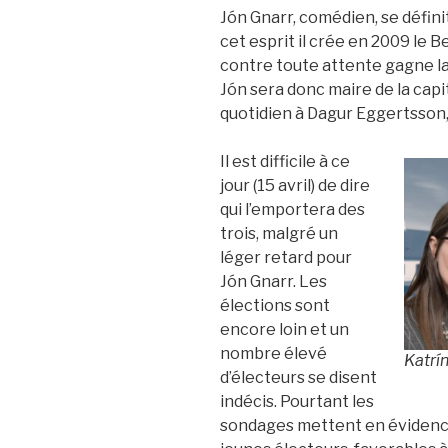
Jón Gnarr, comédien, se défin
cet esprit il crée en 2009 le Be
contre toute attente gagne la
Jón sera donc maire de la capit
quotidien à Dagur Eggertsson, 
Il est difficile à ce
jour (15 avril) de dire
qui l’emportera des
trois, malgré un
léger retard pour
Jón Gnarr. Les
élections sont
encore loin et un
nombre élevé
Katrín
d’électeurs se disent
indécis. Pourtant les
sondages mettent en évidence