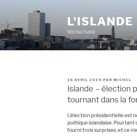
Aller
au
L'ISLANDE
contenu
principal
Michel Sallé
PUBLIÉ
16 AVRIL 2024
PAR
MICHEL
LE
Islande – élection p
tournant dans la fo
L’élection présidentielle est
politique islandaise. Pourtant ce
fourni trois surprises, et ce n’e