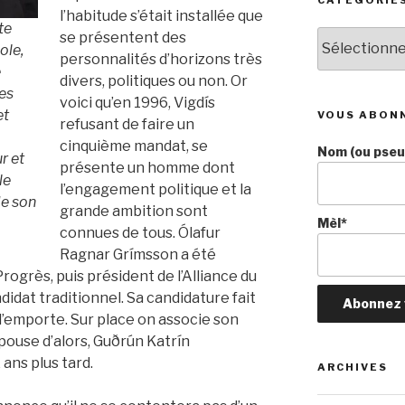
l’habitude s’était installée que
te
Catégories
se présentent des
ole,
personnalités d’horizons très
e
divers, politiques ou non. Or
les
voici qu’en 1996, Vigdís
et
VOUS ABON
refusant de faire un
cinquième mandat, se
Nom (ou pseud
r et
présente un homme dont
le
l’engagement politique et la
de son
grande ambition sont
Mèl*
connues de tous. Ólafur
Ragnar Grímsson a été
rogrès, puis président de l’Alliance du
didat traditionnel. Sa candidature fait
 l’emporte. Sur place on associe son
pouse d’alors, Guðrún Katrín
ans plus tard.
ARCHIVES