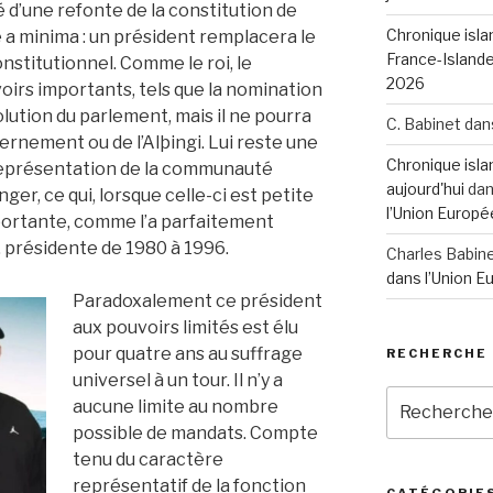
é d’une refonte de la constitution de
Chronique isla
me a minima : un président remplacera le
France-Island
stitutionnel. Comme le roi, le
2026
oirs importants, tels que la nomination
olution du parlement, mais il ne pourra
C. Babinet
dan
vernement ou de l’Alþingi. Lui reste une
Chronique islan
 représentation de la communauté
aujourd'hui
da
ger, ce qui, lorsque celle-ci est petite
l’Union Europé
mportante, comme l’a parfaitement
 présidente de 1980 à 1996.
Charles Babin
dans l’Union 
Paradoxalement ce président
aux pouvoirs limités est élu
pour quatre ans au suffrage
RECHERCHE
universel à un tour. Il n’y a
Recherche
aucune limite au nombre
pour
possible de mandats. Compte
:
tenu du caractère
représentatif de la fonction
CATÉGORIE