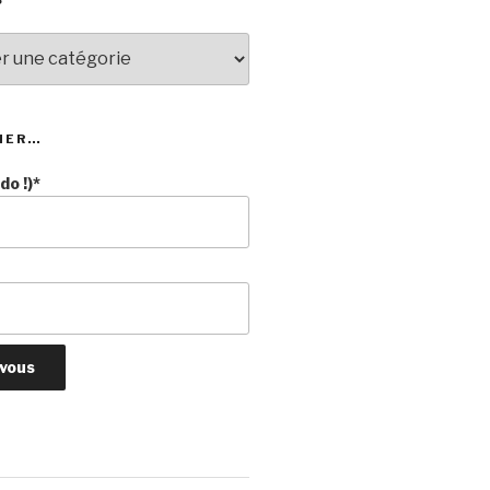
NER…
o !)*