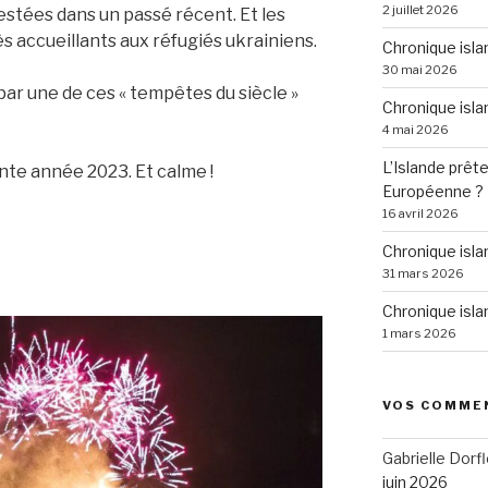
2 juillet 2026
stées dans un passé récent. Et les
ès accueillants aux réfugiés ukrainiens.
Chronique isla
30 mai 2026
par une de ces « tempêtes du siècle »
Chronique isla
4 mai 2026
L’Islande prête
nte année 2023. Et calme !
Européenne ?
16 avril 2026
Chronique isl
31 mars 2026
Chronique isla
1 mars 2026
VOS COMME
Gabrielle Dorfl
juin 2026