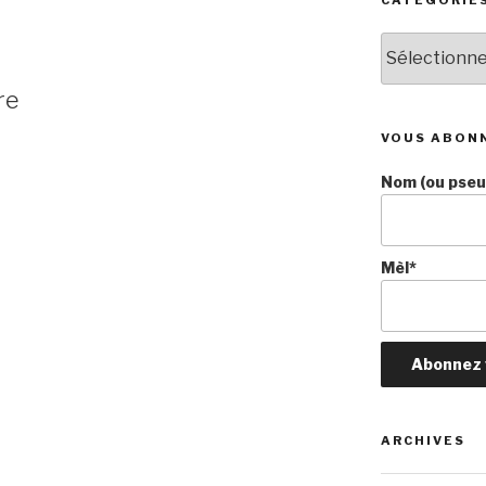
Catégories
re
VOUS ABON
Nom (ou pseud
Mèl*
ARCHIVES