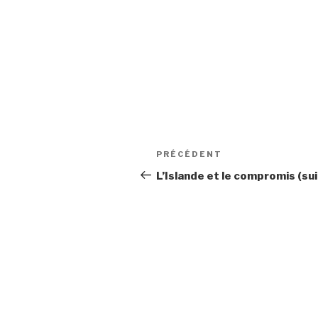
Navigation
Article
PRÉCÉDENT
de
précédent
L’Islande et le compromis (sui
l’article