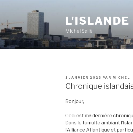
Aller
au
L'ISLANDE
contenu
principal
Michel Sallé
PUBLIÉ
1 JANVIER 2023
PAR
MICHEL
LE
Chronique islanda
Bonjour,
Ceci est ma dernière chroniqu
Dans le tumulte ambiant l’Isla
l’Alliance Atlantique et parti