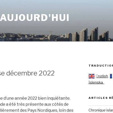
 AUJOURD'HUI
TRADUCTIO
ise décembre 2022
English
Íslenska
e d’une année 2022 bien inquiétante.
ARTICLES R
nde a été très présente aux côtés de
Chronique isla
culièrement des Pays Nordiques, loin des