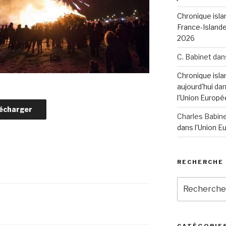
Chronique isla
France-Island
2026
C. Babinet
dan
Chronique islan
aujourd'hui
da
l’Union Europé
écharger
Charles Babin
dans l’Union 
RECHERCHE
Recherche
pour
:
CATÉGORIE