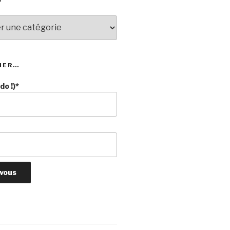
NER…
o !)*