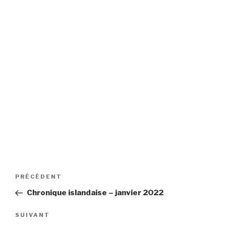
Navigation
Article
PRÉCÉDENT
de
précédent
Chronique islandaise – janvier 2022
l’article
Article
SUIVANT