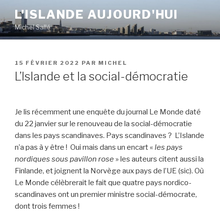
Aller
L'ISLANDE AUJOURD'HUI
au
Michel Sallé
contenu
principal
PUBLIÉ
15 FÉVRIER 2022
PAR
MICHEL
LE
L’Islande et la social-démocratie
Je lis récemment une enquête du journal Le Monde daté
du 22 janvier sur le renouveau de la social-démocratie
dans les pays scandinaves. Pays scandinaves ? L’Islande
n’a pas à y être ! Oui mais dans un encart «
les pays
nordiques sous pavillon rose
» les auteurs citent aussi la
Finlande, et joignent la Norvège aux pays de l’UE (sic). Où
Le Monde célèbrerait le fait que quatre pays nordico-
scandinaves ont un premier ministre social-démocrate,
dont trois femmes !