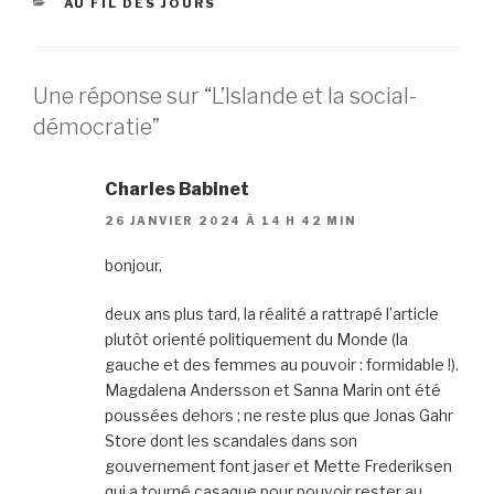
CATÉGORIES
AU FIL DES JOURS
Une réponse sur “L’Islande et la social-
démocratie”
Charles Babinet
26 JANVIER 2024 À 14 H 42 MIN
bonjour,
deux ans plus tard, la réalité a rattrapé l’article
plutôt orienté politiquement du Monde (la
gauche et des femmes au pouvoir : formidable !).
Magdalena Andersson et Sanna Marin ont été
poussées dehors ; ne reste plus que Jonas Gahr
Store dont les scandales dans son
gouvernement font jaser et Mette Frederiksen
qui a tourné casaque pour pouvoir rester au