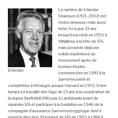
La carrière de Erlendur
Einarsson (1921-2002) est
moins sinueuse, mais aussi
riche. Il n’a que 33 ans
lorsqu’il succède en 1955 à
Vilhjálmur à la tête de SÍS,
mais possède déjà une
solide expérience du
mouvement après de
bonnes études
Erlendur
commencées en 1941 à la
Samvinnuskóli
et
complétées à l’étranger, jusque Harvard en 1952. Entre
temps il a travaillé dès l’âge de 15 ans à la coopérative de
la région Skaftafell (Vík) puis à Landsbanki avant de
rejoindre SÍS et participer à la fondation en 1946 de la
compagnie d’assurance
Samvinnutryggingar
dont il
prend la direction. Président de SÍS de 1955 à 1986 il