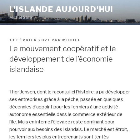
Aller
L'ISLANDE AUJOURD'HUI
au
Michel Sallé
contenu
principal
PUBLIÉ
11 FÉVRIER 2021
PAR
MICHEL
LE
Le mouvement coopératif et le
développement de l’économie
islandaise
Thor Jensen, dont je racontai ici l’histoire, a pu développer
ses entreprises grâce à la pêche, passée en quelques
décennies d’appoint pour les fermiers à une activité
autonome essentielle dans le commerce extérieur de
l’île. Mais en interne l’élevage reste dominant pour
pourvoir aux besoins des Islandais. Le marché est étroit,
les fermiers les plus entreprenants sont tentés