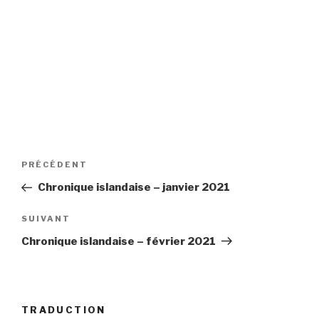
Navigation
Article
PRÉCÉDENT
de
précédent
Chronique islandaise – janvier 2021
l’article
Article
SUIVANT
suivant
Chronique islandaise – février 2021
TRADUCTION