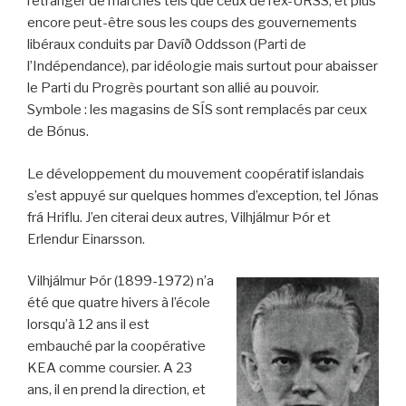
l’étranger de marchés tels que ceux de l’ex-URSS, et plus
encore peut-être sous les coups des gouvernements
libéraux conduits par Davíð Oddsson (Parti de
l’Indépendance), par idéologie mais surtout pour abaisser
le Parti du Progrès pourtant son allié au pouvoir.
Symbole : les magasins de SÍS sont remplacés par ceux
de Bónus.
Le développement du mouvement coopératif islandais
s’est appuyé sur quelques hommes d’exception, tel Jónas
frá Hriflu. J’en citerai deux autres, Vilhjálmur Þór et
Erlendur Einarsson.
Vilhjálmur Þór (1899-1972) n’a
été que quatre hivers à l’école
lorsqu’à 12 ans il est
embauché par la coopérative
KEA comme coursier. A 23
ans, il en prend la direction, et