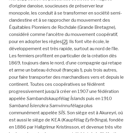
d’origine danoise, soucieuses de préserver leur
monopole, les conduit à se transformer en société semi-
clandestine et à se rapprocher du mouvement des
Équitables Pionniers de Rochdale (Grande Bretagne),
considéré comme l’ancêtre du mouvement coopératif,
pour en adopter les règles
[2]
. Ils font vite école, le
développement est très rapide, surtout au nord de l’île.
Les fermiers profitent en particulier de la création dès
1869, toujours dans le nord, d’une compagnie qui retape
et arme un bateau échoué (français !), puis trois autres,
pour faire transporter des marchandises vers et depuis le
continent. Toutes ces coopératives se fédèrent
progressivement jusqu’à créer en 1907 une fédération
appelée
Sambandskaupfélag Íslands
puis en 1910
Samband Íslenzkra Samvinnufélaga
plus
communément appelée
SÍS
. Son siège est à Akureyri, où
est aussi le siège de KEA (
Kaupfélag Eyfirðinga
), fondée
en 1886 par Hallgrímur Kristinsson, et devenue très vite