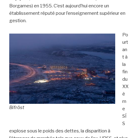
Borgarnes) en 1955. C’est aujourd’hui encore un
établissement réputé pour l’enseignement supérieur en
gestion.
Po
urt
an
t à
la
fin
du
XX
è
m
Bifröst
e
SÍ
S
explose sous le poids des dettes, la disparition à