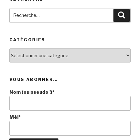
Recherche
Reche
pour
:
CATÉGORIES
Catégories
VOUS ABONNER…
Nom (ou pseudo !)*
Mèl*