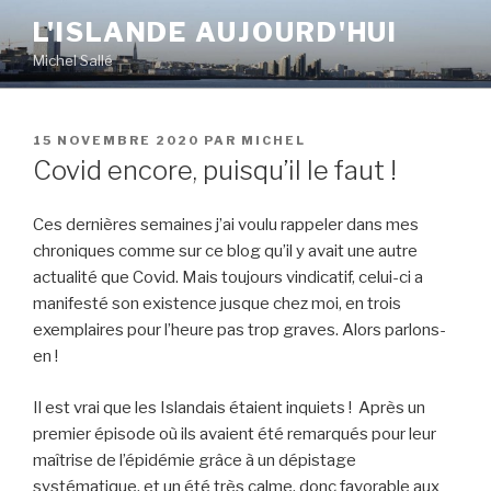
Aller
L'ISLANDE AUJOURD'HUI
au
Michel Sallé
contenu
principal
PUBLIÉ
15 NOVEMBRE 2020
PAR
MICHEL
LE
Covid encore, puisqu’il le faut !
Ces dernières semaines j’ai voulu rappeler dans mes
chroniques comme sur ce blog qu’il y avait une autre
actualité que Covid. Mais toujours vindicatif, celui-ci a
manifesté son existence jusque chez moi, en trois
exemplaires pour l’heure pas trop graves. Alors parlons-
en !
Il est vrai que les Islandais étaient inquiets ! Après un
premier épisode où ils avaient été remarqués pour leur
maîtrise de l’épidémie grâce à un dépistage
systématique, et un été très calme, donc favorable aux