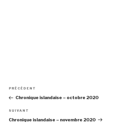
Navigation
Article
PRÉCÉDENT
de
précédent
Chronique islandaise – octobre 2020
l’article
Article
SUIVANT
suivant
Chronique islandaise – novembre 2020