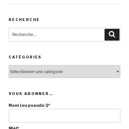
RECHERCHE
Recherche
Reche
pour
:
CATÉGORIES
Catégories
VOUS ABONNER…
Nom (ou pseudo !)*
Mèl*