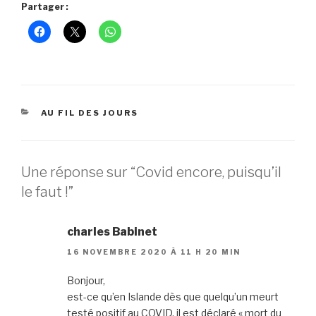
Partager :
CATÉGORIES
AU FIL DES JOURS
Une réponse sur “Covid encore, puisqu’il
le faut !”
charles Babinet
16 NOVEMBRE 2020 À 11 H 20 MIN
Bonjour,
est-ce qu’en Islande dès que quelqu’un meurt
testé positif au COVID, il est déclaré « mort du