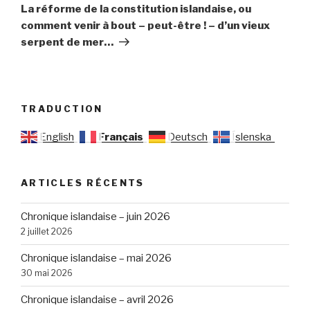
suivant
La réforme de la constitution islandaise, ou
comment venir à bout – peut-être ! – d’un vieux
serpent de mer…
TRADUCTION
English
Français
Deutsch
Íslenska
ARTICLES RÉCENTS
Chronique islandaise – juin 2026
2 juillet 2026
Chronique islandaise – mai 2026
30 mai 2026
Chronique islandaise – avril 2026