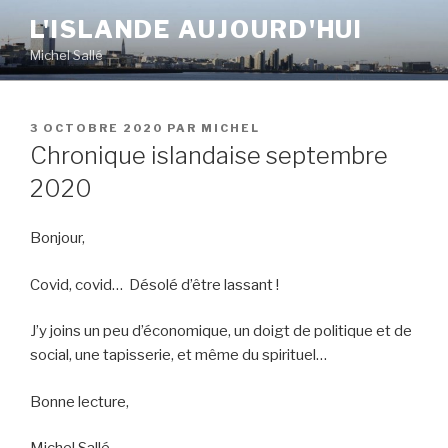
Aller
L'ISLANDE AUJOURD'HUI
au
Michel Sallé
contenu
principal
PUBLIÉ
3 OCTOBRE 2020
PAR
MICHEL
LE
Chronique islandaise septembre
2020
Bonjour,
Covid, covid… Désolé d’être lassant !
J’y joins un peu d’économique, un doigt de politique et de
social, une tapisserie, et même du spirituel…
Bonne lecture,