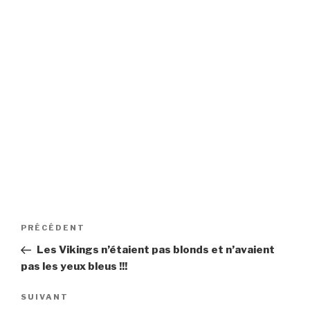
Navigation
Article
PRÉCÉDENT
de
précédent
Les Vikings n’étaient pas blonds et n’avaient
l’article
pas les yeux bleus !!!
Article
SUIVANT