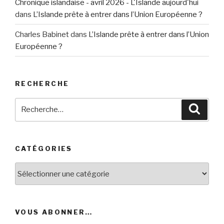
Chronique islandaise - avril 2026 - L'Islande aujourd'hui
dans
L’Islande prête à entrer dans l’Union Européenne ?
Charles Babinet
dans
L’Islande prête à entrer dans l’Union
Européenne ?
RECHERCHE
Recherche
Reche
pour
:
CATÉGORIES
Catégories
VOUS ABONNER…