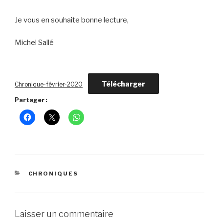
Je vous en souhaite bonne lecture,
Michel Sallé
Télécharger
Chronique-février-2020
Partager :
CATÉGORIES
CHRONIQUES
Laisser un commentaire