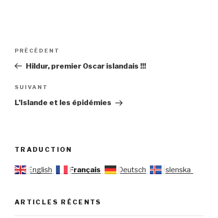
Navigation
Article
PRÉCÉDENT
de
précédent
Hildur, premier Oscar islandais !!!
l’article
Article
SUIVANT
suivant
L’Islande et les épidémies
TRADUCTION
English
Français
Deutsch
Íslenska
ARTICLES RÉCENTS