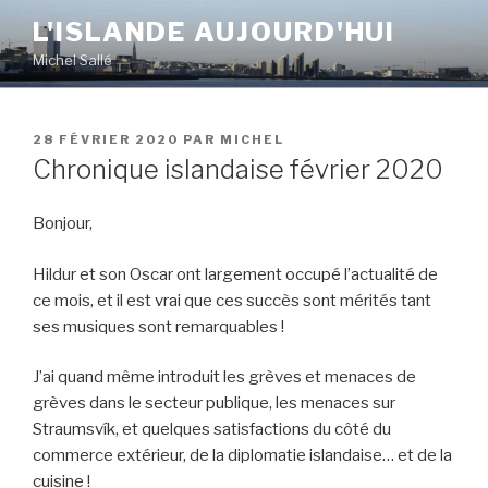
Aller
L'ISLANDE AUJOURD'HUI
au
Michel Sallé
contenu
principal
PUBLIÉ
28 FÉVRIER 2020
PAR
MICHEL
LE
Chronique islandaise février 2020
Bonjour,
Hildur et son Oscar ont largement occupé l’actualité de
ce mois, et il est vrai que ces succès sont mérités tant
ses musiques sont remarquables !
J’ai quand même introduit les grèves et menaces de
grèves dans le secteur publique, les menaces sur
Straumsvík, et quelques satisfactions du côté du
commerce extérieur, de la diplomatie islandaise… et de la
cuisine !